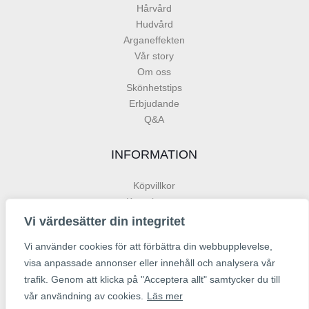
Hårvård
Hudvård
Arganeffekten
Vår story
Om oss
Skönhetstips
Erbjudande
Q&A
INFORMATION
Köpvillkor
Kontakta oss
Org. nr: 559239-3796
Vi värdesätter din integritet
Vi använder cookies för att förbättra din webbupplevelse,
visa anpassade annonser eller innehåll och analysera vår
trafik. Genom att klicka på "Acceptera allt" samtycker du till
vår användning av cookies.
Läs mer