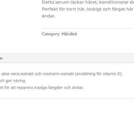
Detta serum täcker håret, konditionerar d
Perfekt för torrt hår, lockigt och färgat hå
ändar.
Category:
Hårvård
on
 aloe vera-extrakt och rosmarin-extrakt (ersättning för vitamin E).
ch ger näring.
amt för att reparera trasiga längder och ändar.