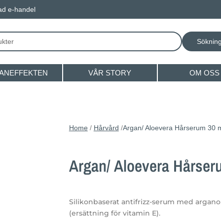
rad e-handel
ANEFFEKTEN
VÅR STORY
OM OSS
Home
/
Hårvård
/
Argan/ Aloevera Hårserum 30 
Argan/ Aloevera Hårser
Silikonbaserat antifrizz-serum med arganol
(ersättning för vitamin E).