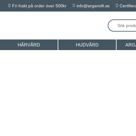
Fri frakt på order över 500kr
info@arganoft.se
Certifie



HÅRVÅRD
HUDVÅRD
ARG