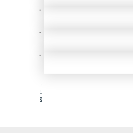
←
1
2