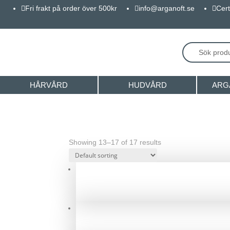
Fri frakt på order över 500kr
info@arganoft.se
Cert



HÅRVÅRD
HUDVÅRD
ARG
Showing 13–17 of 17 results